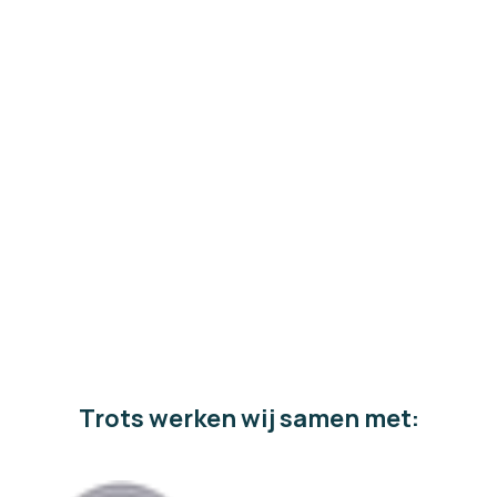
Online Destination Race
Speel een fatastische uitdaging met je team. Maak
een virtuele reis rond de wereld vanuit huis. Online
communicatie is hierbij cruciaal.
Bekijk pakket
Get to know your team
Trots werken wij samen met: