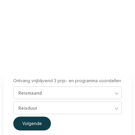
aan vertrouwen, samenwerking en groei – in een
setting die inspireert én bijblijft.
Lees meer
Ontvang vrijblijvend 3 prijs- en programma voorstellen
Reismaand
Reisduur
Volgende