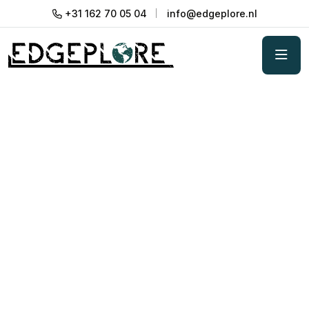
+31 162 70 05 04
info@edgeplore.nl
Teambuilding met
overnachting
Teambuilding met een of meerdere overnachtingen
zorgt voor verdieping en verbinding buiten de
werkomgeving. Kies voor een avontuurlijk
programma in binnen- of buitenland, of ga een
stap verder met professionele coaching en training
voor echte teamontwikkeling. Samen bouwen we