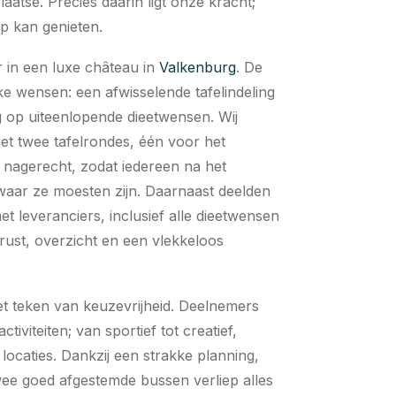
laatse. Precies daarin ligt onze kracht;
op kan genieten.
r in een luxe château in
Valkenburg
. De
e wensen: een afwisselende tafelindeling
op uiteenlopende dieetwensen. Wij
t twee tafelrondes, één voor het
 nagerecht, zodat iedereen na het
waar ze moesten zijn. Daarnaast deelden
et leveranciers, inclusief alle dieetwensen
 rust, overzicht en een vlekkeloos
et teken van keuzevrijheid. Deelnemers
tiviteiten; van sportief tot creatief,
locaties. Dankzij een strakke planning,
ee goed afgestemde bussen verliep alles