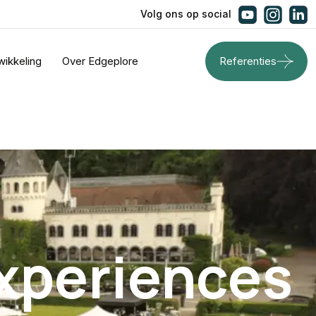
Volg ons op social
wikkeling
Over Edgeplore
Referenties
experiences