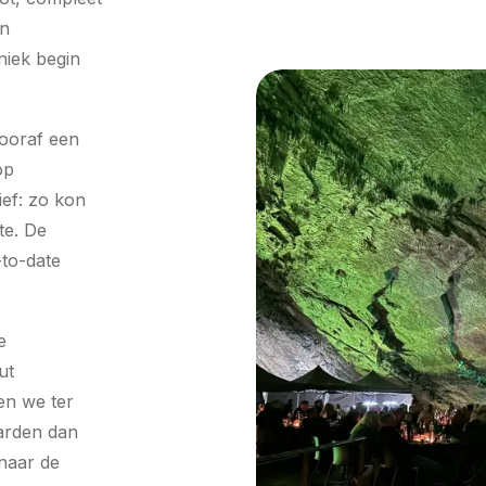
en
niek begin
vooraf een
op
ief: zo kon
te. De
-to-date
e
ut
en we ter
aarden dan
 naar de