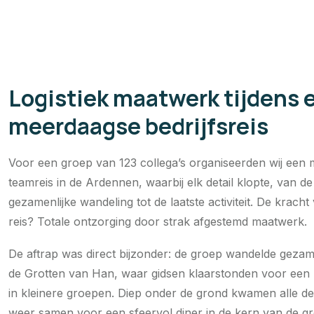
Logistiek maatwerk tijdens 
meerdaagse bedrijfsreis
Voor een groep van 123 collega’s organiseerden wij een
teamreis in de Ardennen, waarbij elk detail klopte, van de
gezamenlijke wandeling tot de laatste activiteit. De krach
reis? Totale ontzorging door strak afgestemd maatwerk.
De aftrap was direct bijzonder: de groep wandelde gezam
de Grotten van Han, waar gidsen klaarstonden voor een 
in kleinere groepen. Diep onder de grond kwamen alle d
weer samen voor een sfeervol diner in de kern van de gr