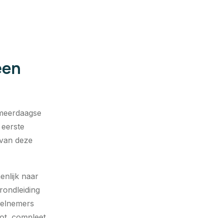
een
 meerdaagse
 eerste
t van deze
enlijk naar
rondleiding
eelnemers
ot, compleet