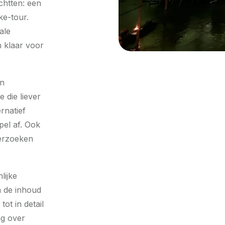
chtten: een
ke-tour.
ale
n klaar voor
en
 die liever
rnatief
pel af. Ook
verzoeken
lijke
n de inhoud
ot in detail
ng over