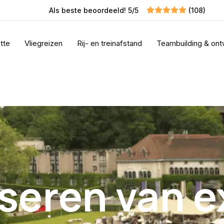
Als beste beoordeeld! 5/5
(108)
tte
Vliegreizen
Rij- en treinafstand
Teambuilding & ont
seren van 