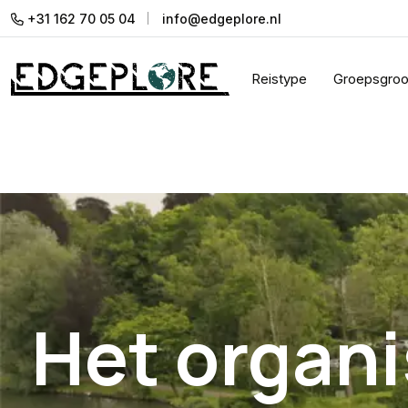
+31 162 70 05 04
info@edgeplore.nl
Reistype
Groepsgroo
Het organi