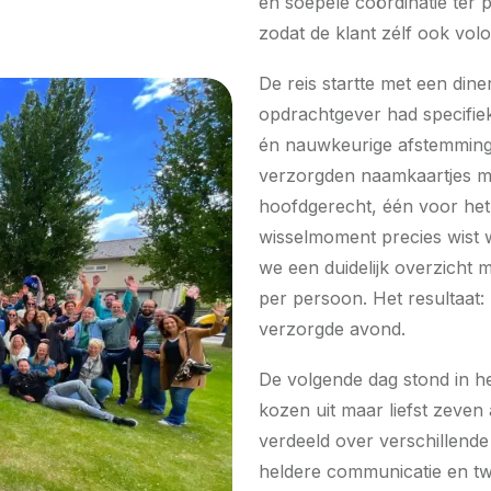
en soepele coördinatie ter p
zodat de klant zélf ook vol
De reis startte met een dine
opdrachtgever had specifiek
én nauwkeurige afstemming 
verzorgden naamkaartjes me
hoofdgerecht, één voor het
wisselmoment precies wist 
we een duidelijk overzicht m
per persoon. Het resultaat:
verzorgde avond.
De volgende dag stond in h
kozen uit maar liefst zeven ac
verdeeld over verschillende 
heldere communicatie en tw