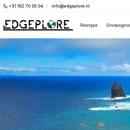
+31 162 70 05 04
info@edgeplore.nl
Reistype
Groepsgroo