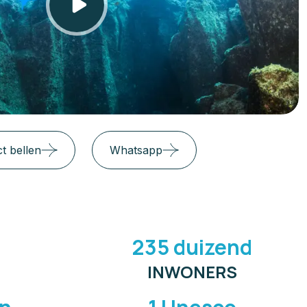
ct bellen
Whatsapp
235 duizend
INWONERS