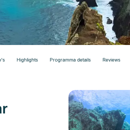
o's
Highlights
Programma details
Reviews
ar