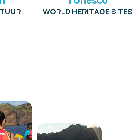
en
1 Unesco
ATUUR
WORLD HERITAGE SITES