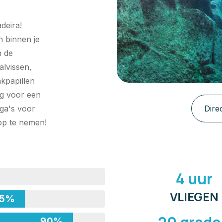
deira!
n binnen je
n de
alvissen,
akpapillen
ng voor een
ega's voor
Dire
 op te nemen!
4 uur
VLIEGEN
75%
90%