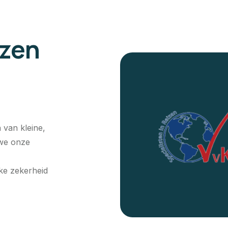
izen
 van kleine,
 we onze
jke zekerheid