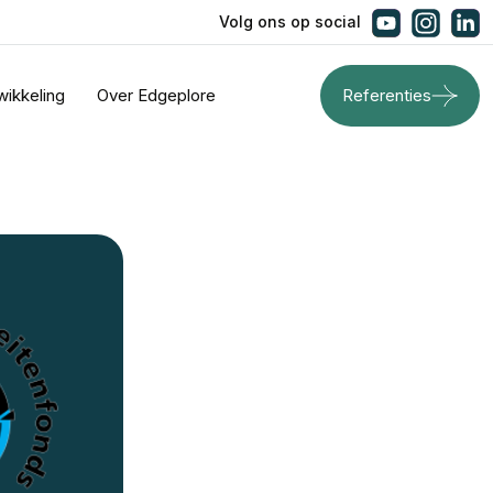
Volg ons op social
wikkeling
Over Edgeplore
Referenties