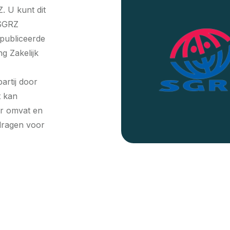
. U kunt dit
 SGRZ
epubliceerde
g Zakelijk
artij door
t kan
r omvat en
dragen voor