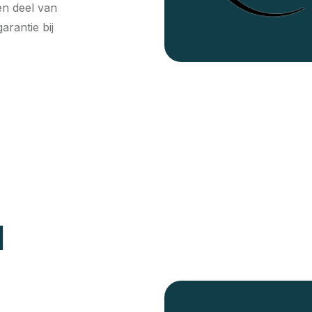
en deel van
arantie bij
|