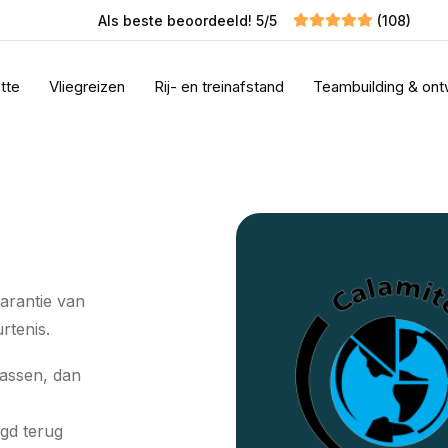
Als beste beoordeeld! 5/5
(108)
tte
Vliegreizen
Rij- en treinafstand
Teambuilding & ont
arantie van
rtenis.
passen, dan
egd terug