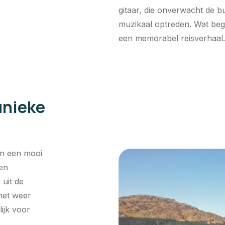
gitaar, die onverwacht de b
muzikaal optreden. Wat bego
een memorabel reisverhaal.
unieke
en een mooi
een
uit de
 het weer
ijk voor