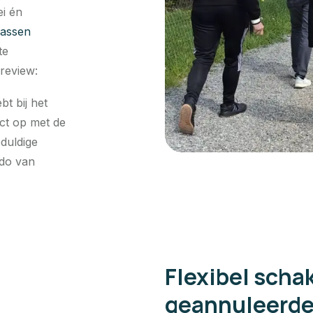
ei én
jassen
te
 review:
t bij het
ct op met de
duldige
ido van
Flexibel scha
geannuleerde