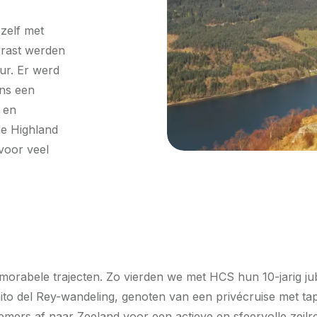
 zelf met
rrast werden
ur. Er werd
ens een
 en
de Highland
voor veel
morabele trajecten. Zo vierden we met HCS hun 10-jarig j
to del Rey-wandeling, genoten van een privécruise met tap
mers af naar Zeeland voor een actieve en sfeervolle zeilr