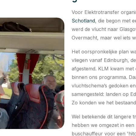
Voor Elektrotransfer organi
Schotland
, die begon met e
werd de vlucht naar Glasgo
Overmacht, maar wel iets w
Het oorspronkelijke plan w
vliegen vanaf Edinburgh, d
afgestemd. KLM kwam met een
binnen ons programma. Daar
vluchtschema’s gedoken en
samengesteld: landen op Ed
Zo konden we het bestaan
Wel betekende dit langere t
hebben we omgezet in een b
buschauffeur voor een 'hit