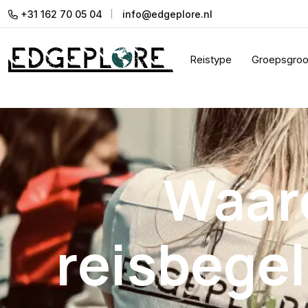
+31 162 70 05 04
info@edgeplore.nl
Reistype
Groepsgroo
Waar
reisbegel