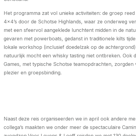
Het programma zat vol unieke activiteiten: de groep reed
4x4’s door de Schotse Highlands, waar ze onderweg ve
met een sfeervol aangeklede lunchtent midden in de natu
gevaren met powerboats, gedanst in traditionele kilts tijd
lokale workshop (inclusief doedelzak op de achtergrond)
natuurlijk mocht een whisky tasting niet ontbreken. Ook 
Games, met typische Schotse teamopdrachten, zorgden 
plezier en groepsbinding.
Naast deze reis organiseerden we in april ook andere me
collega’s maakten we onder meer de spectaculaire Camini
avondzon.Voor Loyens & Loeff reisden we met 130 deelne