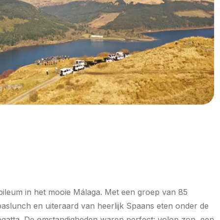
ubileum in het mooie Málaga. Met een groep van 85
aslunch en uiteraard van heerlijk Spaans eten onder de
egatta. De omstandigheden waren perfect: volop zon, een