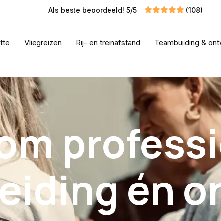
Als beste beoordeeld! 5/5
(108)
tte
Vliegreizen
Rij- en treinafstand
Teambuilding & ont
om professi
eiding én o