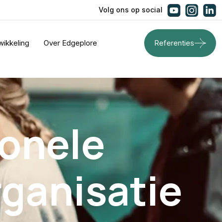
Volg ons op social
wikkeling
Over Edgeplore
Referenties
onele
rganisatie