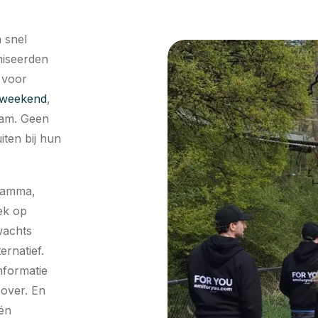
n snel
niseerden
 voor
 weekend
,
eam. Geen
iten bij hun
ramma,
ek op
wachts
ernatief.
nformatie
 over. En
 én