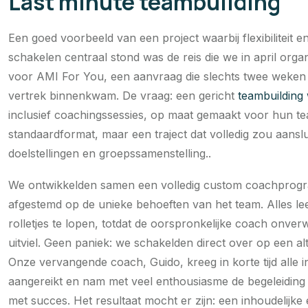
Last minute teambuilding
Een goed voorbeeld van een project waarbij flexibiliteit e
schakelen centraal stond was de reis die we in april orga
voor AMI For You, een aanvraag die slechts twee weken
vertrek binnenkwam. De vraag: een gericht
teambuilding
inclusief coachingssessies, op maat gemaakt voor hun t
standaardformat, maar een traject dat volledig zou aanslu
doelstellingen en groepssamenstelling..
We ontwikkelden samen een volledig custom coachprog
afgestemd op de unieke behoeften van het team. Alles le
rolletjes te lopen, totdat de oorspronkelijke coach onver
uitviel. Geen paniek: we schakelden direct over op een alt
Onze vervangende coach, Guido, kreeg in korte tijd alle i
aangereikt en nam met veel enthousiasme de begeleiding
met succes. Het resultaat mocht er zijn: een inhoudelijke