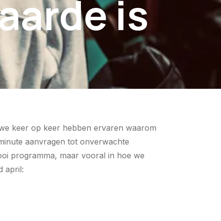
aarde is
rin we keer op keer hebben ervaren waarom
t-minute aanvragen tot onverwachte
mooi programma, maar vooral in hoe we
april: