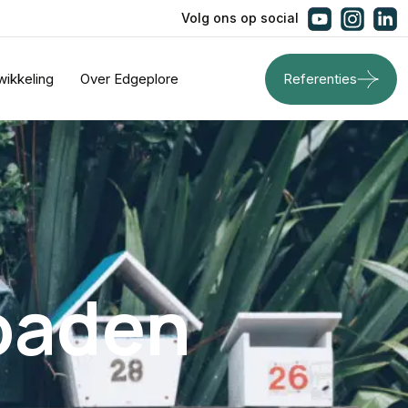
Volg ons op social
wikkeling
Over Edgeplore
Referenties
oaden