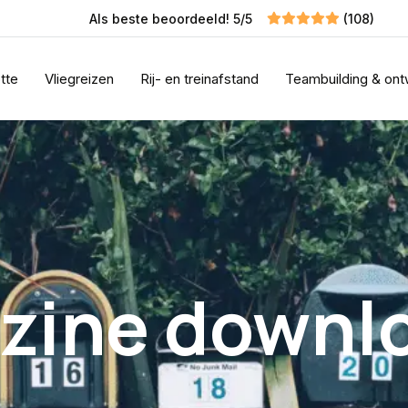
Als beste beoordeeld! 5/5
(108)
tte
Vliegreizen
Rij- en treinafstand
Teambuilding & ont
zine downl