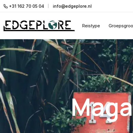
+31 162 70 05 04
info@edgeplore.nl
Reistype
Groepsgroo
Maga